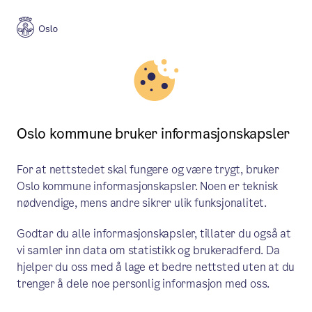
Meny
Søk
Statistikkbanken
Velg tabell
Velg variabler
Vis resultat
Oslo kommune bruker informasjonskapsler
For at nettstedet skal fungere og være trygt, bruker
MIL027: Uønskede fremmede
Oslo kommune informasjonskapsler. Noen er teknisk
nødvendige, mens andre sikrer ulik funksjonalitet.
plantearter,
Godtar du alle informasjonskapsler, tillater du også at
kjempebjørnekjeks og
vi samler inn data om statistikk og brukeradferd. Da
hjelper du oss med å lage et bedre nettsted uten at du
tromsøpalme, 2004-2024
trenger å dele noe personlig informasjon med oss.