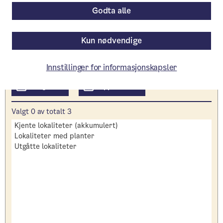
Godta alle
Informasjon om tabellen
Kun nødvendige
kategori
Må velges
Innstillinger for informasjonskapsler
Valgt
0
av totalt
3